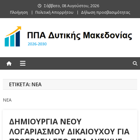
Skip
Σάββατο, 08 Αυγούστου, 2026
to
Πλοήγηση
Πολιτική Απορρήτου
Δήλωση προσβασιμότητας
content
ΠΠΑ Δυτικής Μακεδονίας
ΕΤΙΚΈΤΑ:
ΝΕΑ
NEA
ΔΗΜΙΟΥΡΓΙΑ ΝΕΟΥ
ΛΟΓΑΡΙΑΣΜΟΥ ΔΙΚΑΙΟΥΧΟΥ ΓΙΑ