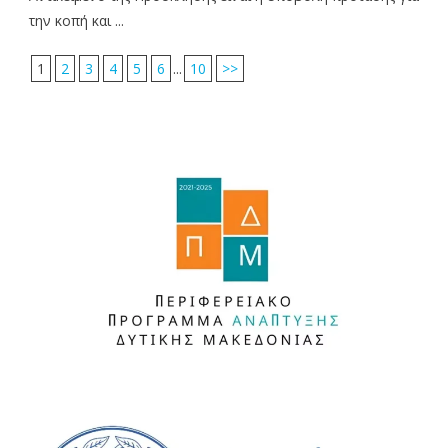
την κοπή και ...
1
2
3
4
5
6
...
10
>>