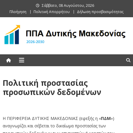
Skip
Σάββατο, 08 Αυγούστου, 2026
to
Πλοήγηση
Πολιτική Απορρήτου
Δήλωση προσβασιμότητας
content
ΠΠΑ Δυτικής Μακεδονίας
Πολιτική προστασίας
προσωπικών δεδομένων
Πολιτική προστασίας προσωπικών δεδομένων
Η ΠΕΡΙΦΕΡΕΙΑ ΔΥΤΙΚΗΣ ΜΑΚΕΔΟΝΙΑΣ (εφεξής η «
ΠΔΜ
»)
αναγνωρίζει και σέβεται το δικαίωμα προστασίας των