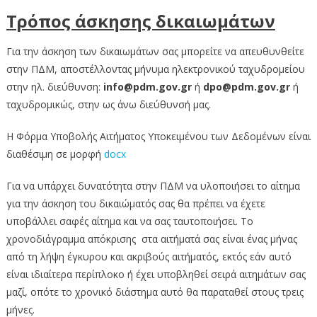
Τρόπος άσκησης δικαιωμάτων
Για την άσκηση των δικαιωμάτων σας μπορείτε να απευθυνθείτε
στην ΠΔΜ, αποστέλλοντας μήνυμα ηλεκτρονικού ταχυδρομείου
στην ηλ. διεύθυνση:
info
@
pdm
.
gov
.
gr
ή
dpo
@
pdm
.
gov
.
gr
ή
ταχυδρομικώς, στην ως άνω διεύθυνσή μας.
Η Φόρμα Υποβολής Αιτήματος Υποκειμένου των Δεδομένων είναι
διαθέσιμη σε μορφή
docx
Για να υπάρχει δυνατότητα στην ΠΔΜ να υλοποιήσει το αίτημα
για την άσκηση του δικαιώματός σας θα πρέπει να έχετε
υποβάλλει σαφές αίτημα και να σας ταυτοποιήσει. Το
χρονοδιάγραμμα απόκρισης στα αιτήματά σας είναι ένας μήνας
από τη λήψη έγκυρου και ακριβούς αιτήματός, εκτός εάν αυτό
είναι ιδιαίτερα περίπλοκο ή έχει υποβληθεί σειρά αιτημάτων σας
μαζί, οπότε το χρονικό διάστημα αυτό θα παραταθεί στους τρεις
μήνες.